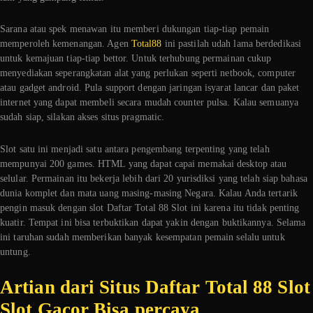
Sarana atau spek menawan itu memberi dukungan tiap-tiap pemain
memperoleh kemenangan. Agen
Total88
ini pastilah udah lama berdedikasi
untuk kemajuan tiap-tiap bettor. Untuk terhubung permainan cukup
menyediakan seperangkatan alat yang perlukan seperti netbook, computer
atau gadget android. Pula support dengan jaringan isyarat lancar dan paket
internet yang dapat membeli secara mudah counter pulsa. Kalau semuanya
sudah siap, silakan akses situs pragmatic.
Slot satu ini menjadi satu antara pengembang terpenting yang telah
mempunyai 200 games. HTML yang dapat capai memakai desktop atau
selular. Permainan itu bekerja lebih dari 20 yurisdiksi yang telah siap bahasa
dunia komplet dan mata uang masing-masing Negara. Kalau Anda tertarik
pengin masuk dengan slot Daftar Total 88 Slot ini karena itu tidak penting
kuatir. Tempat ini bisa terbuktikan dapat yakin dengan buktikannya. Selama
ini taruhan sudah memberikan banyak kesempatan pemain selalu untuk
untung.
Artian dari Situs Daftar Total 88 Slot
Slot Gacor Bisa percaya