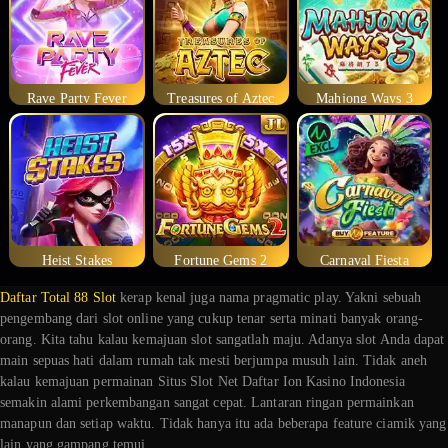
Rave Party Fever
Treasures of Aztec
Mahjong Ways 3
Heist Stakes
Fortune Gems 2
Carnaval Fiesta
Daftar Total 88 Slot
kerap kenal juga nama pragmatic play. Yakni sebuah
pengembang dari slot online yang cukup tenar serta minati banyak orang-
orang. Kita tahu kalau kemajuan slot sangatlah maju. Adanya slot Anda dapat
main sepuas hati dalam rumah tak mesti berjumpa musuh lain. Tidak aneh
kalau kemajuan permainan Situs Slot Net Daftar Ion Kasino Indonesia
semakin alami perkembangan sangat cepat. Lantaran ringan permainkan
manapun dan setiap waktu. Tidak hanya itu ada beberapa feature ciamik yang
lain yang gampang temui.