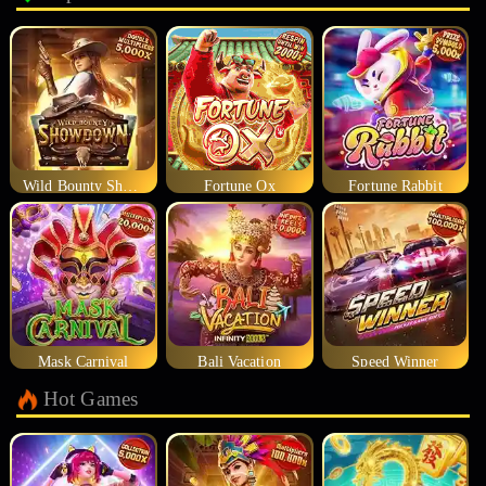
Wild Bounty Showdown
Fortune Ox
Fortune Rabbit
Mask Carnival
Bali Vacation
Speed Winner
Hot Games