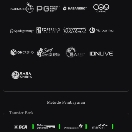
Metode Pembayaran
Transfer Bank