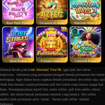
Rave Party Fever
Treasures of Aztec
Mahjong Ways 3
Heist Stakes
Fortune Gems 2
Carnaval Fiesta
Selamat berada pada
Link Alternatif Total 88
, agen judi slot online
terpercaya Indonesia yang persiapkan beragam bentuk permainan slot online
terlengkap. Agen bukan hanya siapkan bentuk permainan slot online saja, tapi
Anda bisa merasai wujud permainan judi slot online yang lainnya sangat luar
biasa. Perumpamaannya seperti live casino online, judi bola online, lottery
online, dan selalu banyak permainan menarik yang lainnya. Slot online
sendiri ialah permainan amat minati barisan judi online tambah
Indonesia.