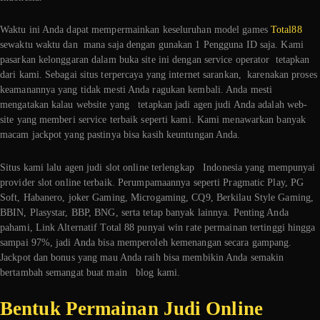
Waktu ini Anda dapat mempermainkan keseluruhan model games
Total88
sewaktu waktu dan mana saja dengan gunakan 1 Pengguna ID saja. Kami
pasarkan kelonggaran dalam buka site ini dengan service operator tetapkan
dari kami. Sebagai situs terpercaya yang internet sarankan, karenakan proses
keamanannya yang tidak mesti Anda ragukan kembali. Anda mesti
mengatakan kalau website yang tetapkan jadi agen judi Anda adalah web-
site yang memberi service terbaik seperti kami. Kami menawarkan banyak
macam jackpot yang pastinya bisa kasih keuntungan Anda.
Situs kami lalu agen judi slot online terlengkap Indonesia yang mempunyai
provider slot online terbaik. Perumpamaannya seperti Pragmatic Play, PG
Soft, Habanero, joker Gaming, Microgaming, CQ9, Berkilau Style Gaming,
BBIN, Plasystar, BBP, BNG, serta tetap banyak lainnya. Penting Anda
pahami, Link Alternatif Total 88 punyai win rate permainan tertinggi hingga
sampai 97%, jadi Anda bisa memperoleh kemenangan secara gampang.
Jackpot dan bonus yang mau Anda raih bisa membikin Anda semakin
bertambah semangat buat main blog kami.
Bentuk Permainan Judi Online