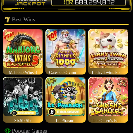
Best Wins
Mahjong Wins 3
Gates of Olympus 1000
Lucky Twins Power Clusters
SixSixSix
Le Pharaoh
The Queen's Banquet
Popular Games