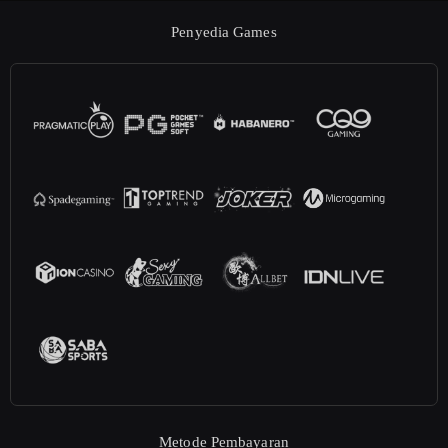
Penyedia Games
Metode Pembayaran