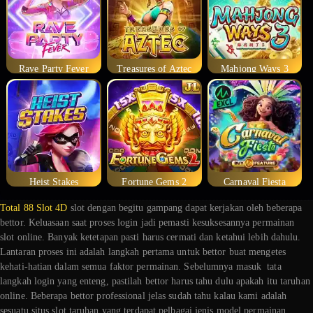
Rave Party Fever
Treasures of Aztec
Mahjong Ways 3
Heist Stakes
Fortune Gems 2
Carnaval Fiesta
Total 88 Slot 4D
slot dengan begitu gampang dapat kerjakan oleh beberapa
bettor. Keluasaan saat proses login jadi pemasti kesuksesannya permainan
slot online. Banyak ketetapan pasti harus cermati dan ketahui lebih dahulu.
Lantaran proses ini adalah langkah pertama untuk bettor buat mengetes
kehati-hatian dalam semua faktor permainan. Sebelumnya masuk tata
langkah login yang enteng, pastilah bettor harus tahu dulu apakah itu taruhan
online. Beberapa bettor professional jelas sudah tahu kalau kami adalah
sesuatu situs slot taruhan yang terdapat pelbagai jenis model permainan.