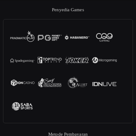
Penyedia Games
Metode Pembayaran