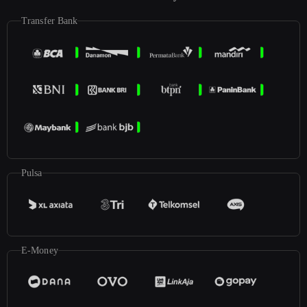
Transfer Bank
Pulsa
E-Money