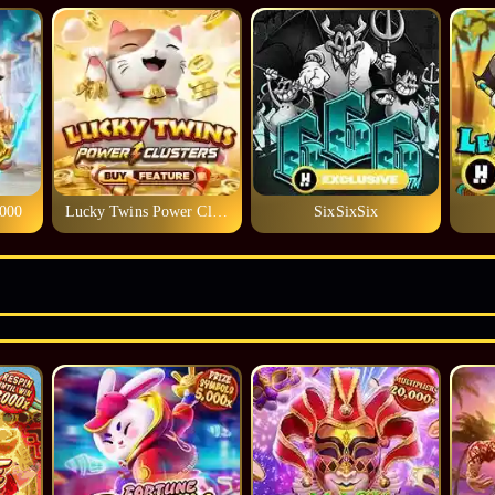
1000
Lucky Twins Power Clusters
SixSixSix