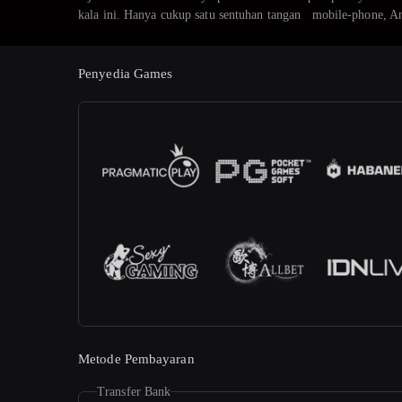
kala ini. Hanya cukup satu sentuhan tangan mobile-phone, An
Penyedia Games
Metode Pembayaran
Transfer Bank