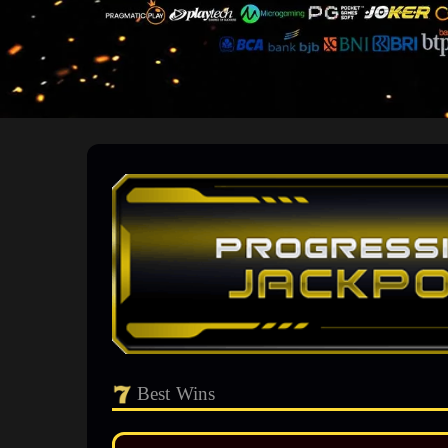
Best Wins