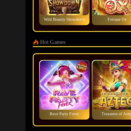
Wild Bounty Showdown
Fortune Ox
Hot Games
Rave Party Fever
Treasures of Azte