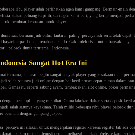
 beberapa ribu player udah perlihatkan agen kami gampang. Bermain-main den
h sia-siakan peluang terpilih, dari agen kami beri, yang kerap menjadi perha
u untuk membuat kepuasan untuk player.
er dunia saat bermain judi onlin, lantaran paling percaya asli serta telah dap
 bayarkan pasti tiada penahanan saldo. Gak boleh risau untuk banyak player 
ttor pelosok dunia terutama Indonesia.
Indonesia Sangat Hot Era Ini
 amat ternama, lantaran begitu sangat banyak player yang kesukaan main permai
 salah satunya judi online dengan bet kecil proses cepat cuman dalam saat 5
mpel. Games itu seperti sabung ayam, tembak ikan, slot online, poker permain
h dengan penampilan yang memikat. Cuma lakukan daftar serta deposit kecil 
jadi salah satunya keyakinan. Telah miliki beberapa ribu player pelosok duni
yer bermain dengan gampang jekpot.
sa percaya ini silakan untuk mengerjakan register kareena register tak ada c
da dapat lakukan metoda deposit dengan pelbagai langkah. Website kami sedia