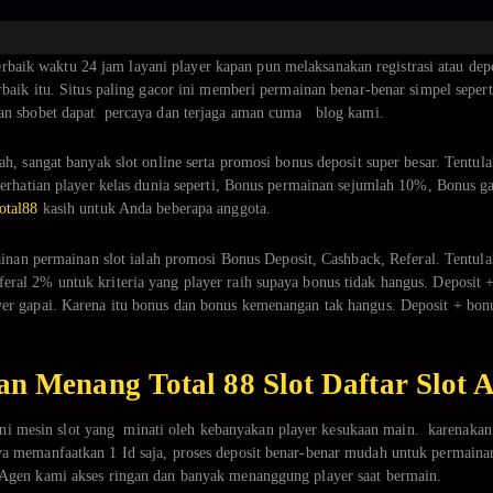
terbaik waktu 24 jam layani player kapan pun melaksanakan registrasi atau dep
baik itu. Situs paling gacor ini memberi permainan benar-benar simpel seper
nan sbobet dapat percaya dan terjaga aman cuma blog kami.
h, sangat banyak slot online serta promosi bonus deposit super besar. Tentul
 perhatian player kelas dunia seperti, Bonus permainan sejumlah 10%, Bonus 
otal88
kasih untuk Anda beberapa anggota.
inan permainan slot ialah promosi Bonus Deposit, Cashback, Referal. Tentula
ral 2% untuk kriteria yang player raih supaya bonus tidak hangus. Deposit
yer gapai. Karena itu bonus dan bonus kemenangan tak hangus. Deposit + bon
an Menang Total 88 Slot Daftar Slot 
yakni mesin slot yang minati oleh kebanyakan player kesukaan main. karenaka
ya memanfaatkan 1 Id saja, proses deposit benar-benar mudah untuk permain
 Agen kami akses ringan dan banyak menanggung player saat bermain.