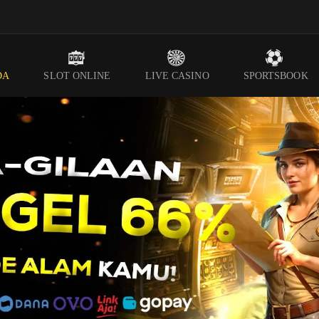
DA
SLOT ONLINE
LIVE CASINO
SPORTSBOOK