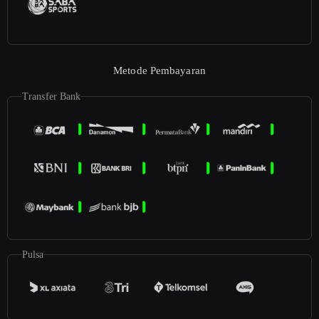
Metode Pembayaran
Transfer Bank
Pulsa