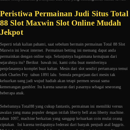
Peristiwa Permainan Judi Situs Total
88 Slot Maxwin Slot Online Mudah
Jekpot
Seperti telah kalian pahami, saat sebelum bermain permainan Total 88 Slot
Maxwin ini lewat internet. Permainan betting ini memang dapat anda
permainkan dengan online saja. Selanjutnya bagaimana kemajuan dari
sejarahnya itu? Berikut bawah ini, kami coba buat memberinya
penjelasannya komplet buat kalian. Mesin dari slot sendiri pertamanya temui
oleh Charles Fey tahun 1891 lalu. Semula pengerjaan dari mesin tak
keluarkan uang jadi wujud hadiah akan tetapi permen sesuai sama
kemenangan gambler. Itu karena sasaran dari pasarnya sebagai seseorang
beberapa anak.
Sebelumnya Total88 yang cukup fantastis, permainan ini memiliki versus
awalan yang mana populer dengan istilah liberty bell atau liberty machine.
tahun 1097, machine berkaitan yang sanggup keluarkan coin mulai orang
ciptakan. Ini karena terdapatnya federasi dari banyak penjudi asal Inggris.