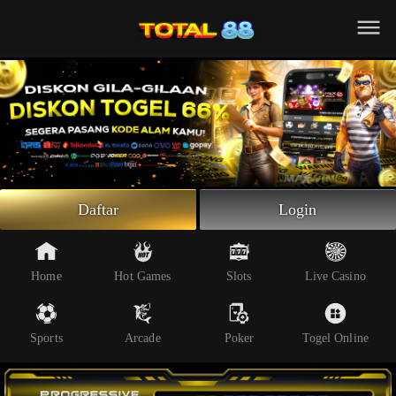
Beranda
Slot Online
Live Casino
Sportsbook
Arcade
Togel Online
Daftar
Login
Poker
Whatsapp
Home
Hot Games
Slots
Live Casino
Telegram
Sports
Arcade
Poker
Togel Online
Livechat