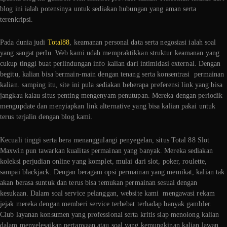
blog ini ialah potensinya untuk sediakan hubungan yang aman serta
terenkripsi.
Pada dunia judi
Total88
, keamanan personal data serta negosiasi ialah soal
yang sangat perlu. Web kami udah mempraktikkan struktur keamanan yang
cukup tinggi buat perlindungan info kalian dari intimidasi external. Dengan
begitu, kalian bisa bermain-main dengan tenang serta konsentrasi permainan
kalian. samping itu, site ini pula sediakan beberapa preferensi link yang bisa
jangkau kalau situs penting mengenyam penutupan. Mereka dengan periodik
mengupdate dan menyiapkan link alternative yang bisa kalian pakai untuk
terus terjalin dengan blog kami.
Kecuali tinggi serta bera menanggulangi penyegelan, situs Total 88 Slot
Maxwin pun tawarkan kualitas permainan yang banyak. Mereka sediakan
koleksi perjudian online yang komplet, mulai dari slot, poker, roulette,
sampai blackjack. Dengan beragam opsi permainan yang memikat, kalian tak
akan berasa suntuk dan terus bisa temukan permainan sesuai dengan
kesukaan. Dalam soal service pelanggan, website kami mengawasi rekam
jejak mereka dengan memberi service terhebat terhadap banyak gambler.
Club layanan konsumen yang professional serta kritis siap menolong kalian
dalam menyelesaikan pertanyaan atau soal yang kemungkinan kalian lawan.