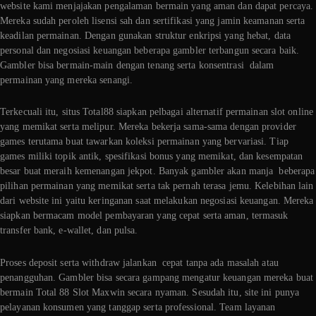
website kami menjajakan pengalaman bermain yang aman dan dapat percaya.
Mereka sudah peroleh lisensi sah dan sertifikasi yang jamin keamanan serta
keadilan permainan. Dengan gunakan struktur enkripsi yang hebat, data
personal dan negosiasi keuangan beberapa gambler terbangun secara baik.
Gambler bisa bermain-main dengan tenang serta konsentrasi dalam
permainan yang mereka senangi.
Terkecuali itu, situs Total88 siapkan pelbagai alternatif permainan slot online
yang memikat serta melipur. Mereka bekerja sama-sama dengan provider
games terutama buat tawarkan koleksi permainan yang bervariasi. Tiap
games miliki topik antik, spesifikasi bonus yang memikat, dan kesempatan
besar buat meraih kemenangan jekpot. Banyak gambler akan manja beberapa
pilihan permainan yang memikat serta tak pernah terasa jemu. Kelebihan lain
dari website ini yaitu keringanan saat melakukan negosiasi keuangan. Mereka
siapkan bermacam model pembayaran yang cepat serta aman, termasuk
transfer bank, e-wallet, dan pulsa.
Proses deposit serta withdraw jalankan cepat tanpa ada masalah atau
penangguhan. Gambler bisa secara gampang mengatur keuangan mereka buat
bermain Total 88 Slot Maxwin secara nyaman. Sesudah itu, site ini punya
pelayanan konsumen yang tanggap serta professional. Team layanan