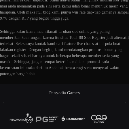
permainannya oleh siapapun. Anda hanya butuh menyimak taruhan slot yang
mau anda memainkan pada sini serta kamu udah benar menunjuk mesin yang
harapkan. Oleh maka itu, blog kami punya win rate tiap-tiap gamenya sampai
97% dengan RTP yang begitu tinggi juga.
Sehingga kalau kamu mau nikmati taruhan slot online yang paling
memberikan keuntungan, karena itu situs Total 88 Slot Register jadi alternatif
terhebat. Selekasnya kontak kami dari feature live chat saat ini pula buat
lakukan register. Dengan begitu, kami mendatangkan promosi bonus yang
bagus sekali sehari-harinya untuk beberapa beberapa member setia yang
masuk . Sehingga, jangan sempat keterlaluan dalam promosi pada
kesempatan ini maka dari itu Anda tak berasa rugi serta menyesal waktu
potongan harga habis.
Penyedia Games