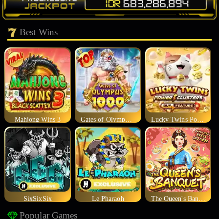
Best Wins
Mahjong Wins 3
Gates of Olympus 1000
Lucky Twins Power Clusters
SixSixSix
Le Pharaoh
The Queen's Banquet
Popular Games