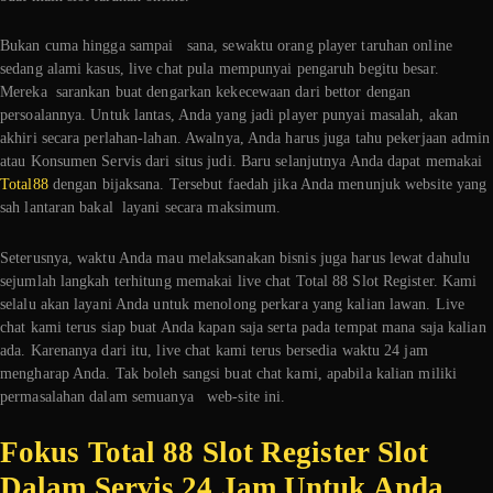
Bukan cuma hingga sampai sana, sewaktu orang player taruhan online
sedang alami kasus, live chat pula mempunyai pengaruh begitu besar.
Mereka sarankan buat dengarkan kekecewaan dari bettor dengan
persoalannya. Untuk lantas, Anda yang jadi player punyai masalah, akan
akhiri secara perlahan-lahan. Awalnya, Anda harus juga tahu pekerjaan admin
atau Konsumen Servis dari situs judi. Baru selanjutnya Anda dapat memakai
Total88
dengan bijaksana. Tersebut faedah jika Anda menunjuk website yang
sah lantaran bakal layani secara maksimum.
Seterusnya, waktu Anda mau melaksanakan bisnis juga harus lewat dahulu
sejumlah langkah terhitung memakai live chat Total 88 Slot Register. Kami
selalu akan layani Anda untuk menolong perkara yang kalian lawan. Live
chat kami terus siap buat Anda kapan saja serta pada tempat mana saja kalian
ada. Karenanya dari itu, live chat kami terus bersedia waktu 24 jam
mengharap Anda. Tak boleh sangsi buat chat kami, apabila kalian miliki
permasalahan dalam semuanya web-site ini.
Fokus Total 88 Slot Register Slot
Dalam Servis 24 Jam Untuk Anda