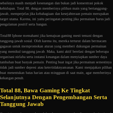
sebaiknya masih menjadi kesenangan dan bukan jadi konsentrasi pokok
kehidupan. Total 88, dengan memberinya pilihan main yang bertanggung-
jawab, memperjelas jika kebahagiaan dan kesejahteraan pemain merupakan
target utama. Karena, ini yaitu peringatan penting jika permainan harus jadi
pengalaman positif serta bangun.
Total88 Iphone memahami jika kemajuan gaming mesti temani dengan
tanggung-jawab sosial. Oleh karena itu, mereka terturut dalam bermacam
gagasan untuk mempromokan aturan yang memberi dukungan permainan
yang memikul tanggung jawab. Maka, kami aktif berelasi dengan beberapa
organisasi nirlaba serta instansi keuangan dalam menyiapkan sumber daya
tambahan buat banyak pemain. Penting buat ingat jika permainan semestinya
tidak jadi sumber depresi atau ketertidaknyamanan. Kami menjajakan pilihan
buat menentukan batas harian atau mingguan di saat main, agar memberinya
kekangan penuh.
Total 88, Bawa Gaming Ke Tingkat
Selanjutnya Dengan Pengembangan Serta
Tanggung Jawab