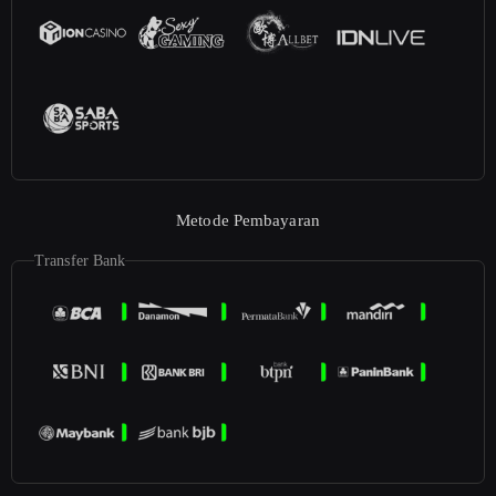
Metode Pembayaran
Transfer Bank