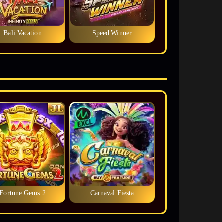
Bali Vacation
Speed Winner
Fortune Gems 2
Carnaval Fiesta